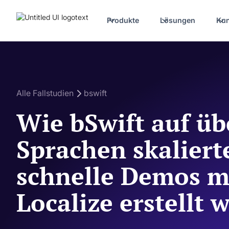
Produkte
Lösungen
Ku
Alle Fallstudien
bswift
Wie bSwift auf üb
Sprachen skaliert
schnelle Demos m
Localize erstellt