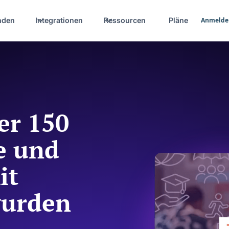
nden
Integrationen
Ressourcen
Pläne
Anmelde
er 150
e und
it
 wurden