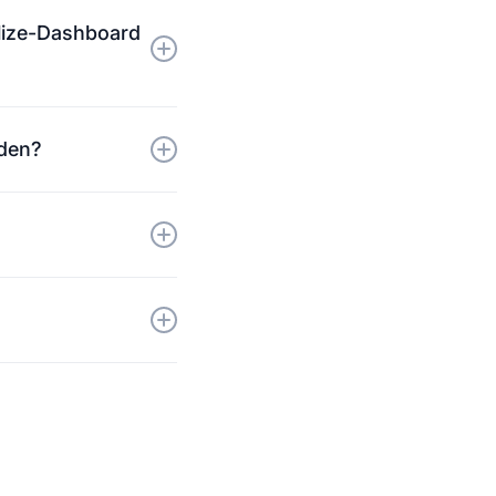
Snippet in das
lize-Dashboard
e erkannt wird.
nden?
n aktives Shopify-
eser Code nicht im
ungen können Sie ganz