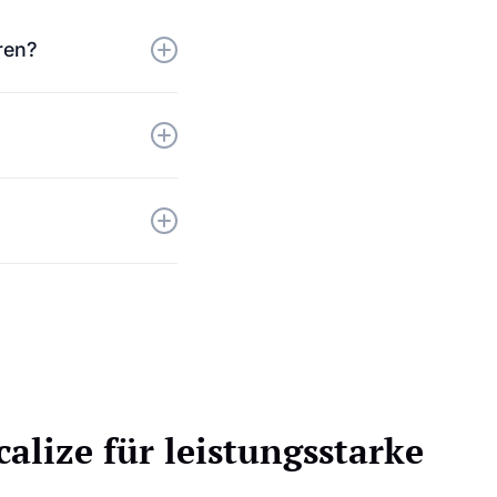
ren?
ei technisches
e Ihres Square-Shops
-Best Practices, um
alize für leistungsstarke