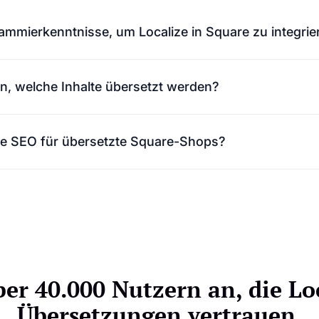
ammierkenntnisse, um Localize in Square zu integrie
lässt sich schnell und einfach einrichten und erfordert keinerl
n, welche Inhalte übersetzt werden?
le Kontrolle darüber, welche Seiten, Produkte oder Abschnitt
ize SEO für übersetzte Square-Shops?
terstützt übersetzte URLs, mehrsprachige Metadaten und SEO
besseren globalen Ranking zu verhelfen.
ber 40.000 Nutzern an, die Loc
Übersetzungen vertrauen.