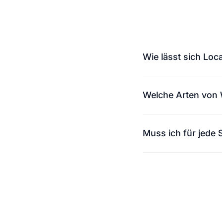
Wie lässt sich Loca
Localize verbindet si
Welche Arten von 
Übersetzungen, ohne d
Seiten, Blogbeiträge,
Muss ich für jede 
Localize übersetzt u
Nein. Localize verwal
Inhalte weder duplizi