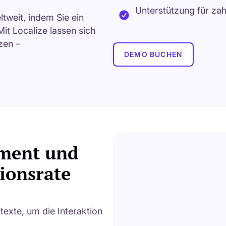
Unterstützung für za
tweit, indem Sie ein
it Localize lassen sich
zen –
DEMO BUCHEN
ement und
ionsrate
exte, um die Interaktion
.