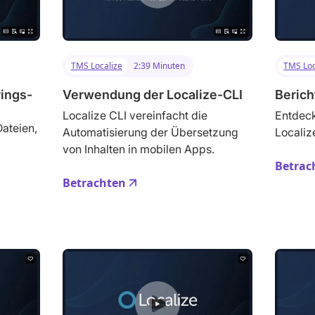
TMS Localize
2:39 Minuten
TMS Loc
ings-
Verwendung der Localize-CLI
Berich
Localize CLI vereinfacht die
Entdeck
ateien,
Automatisierung der Übersetzung
Localiz
von Inhalten in mobilen Apps.
Betrac
Betrachten