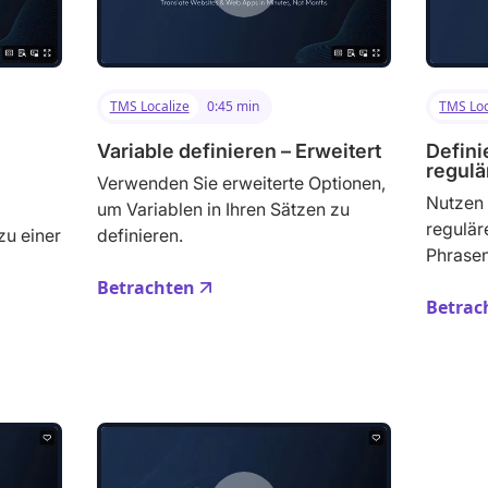
TMS Localize
0:45 min
TMS Loc
Variable definieren – Erweitert
Defini
regul
Verwenden Sie erweiterte Optionen,
Nutzen 
um Variablen in Ihren Sätzen zu
regulär
u einer
definieren.
Phrasen
Betrachten
Betrac