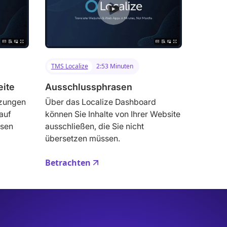
TMS Localize
2:53 Minuten
eite
Ausschlussphrasen
tzungen
Über das Localize Dashboard
auf
können Sie Inhalte von Ihrer Website
ssen
ausschließen, die Sie nicht
übersetzen müssen.
Betrachten