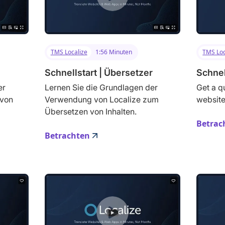
TMS Localize
1:56 Minuten
TMS Loc
Schnellstart | Übersetzer
Schnel
er
Lernen Sie die Grundlagen der
Get a qu
 von
Verwendung von Localize zum
website
Übersetzen von Inhalten.
Betrac
Betrachten