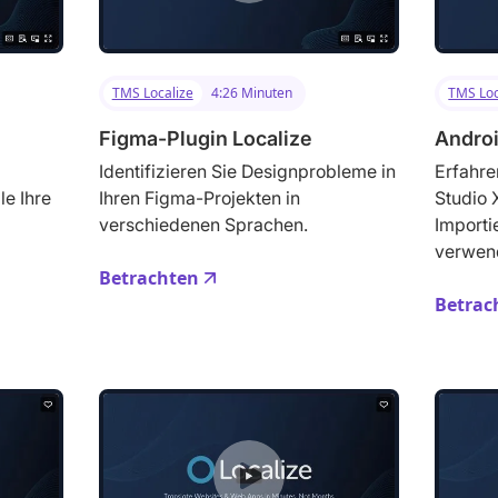
TMS Localize
4:26 Minuten
TMS Loc
Figma-Plugin Localize
Andro
Identifizieren Sie Designprobleme in
Erfahre
le Ihre
Ihren Figma-Projekten in
Studio
verschiedenen Sprachen.
Importi
verwen
Betrachten
Betrac