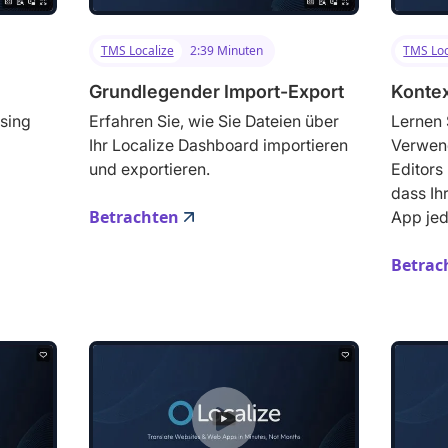
TMS Localize
2:39 Minuten
TMS Loc
Grundlegender Import-Export
Kontex
using
Erfahren Sie, wie Sie Dateien über
Lernen 
Ihr Localize Dashboard importieren
Verwen
und exportieren.
Editors
dass Ih
Betrachten
App jed
Betrac