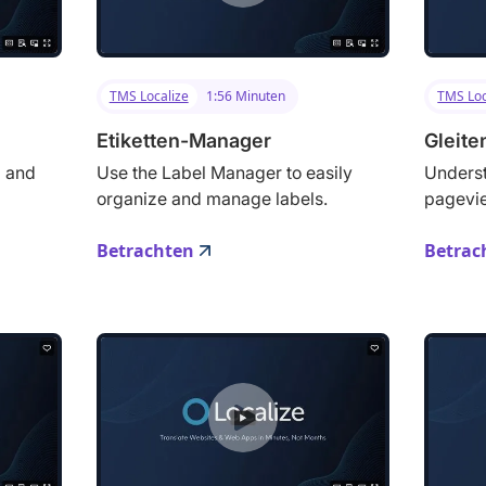
TMS Localize
1:56 Minuten
TMS Loc
Etiketten-Manager
Gleite
" and
Use the Label Manager to easily
Underst
organize and manage labels.
pagevie
Betrachten
Betrac